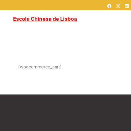
F
I
L
跳
a
n
i
c
s
n
至
e
t
k
Escola Chinesa de Lisboa
Home
Sobre Nós
Cursos
Blog
内
b
a
e
o
g
d
容
o
r
i
k
a
n
Contactos
中文
m
[woocommerce_cart]