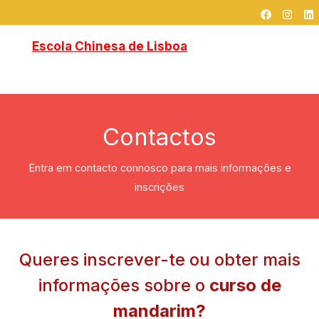
F
I
L
跳
a
n
i
c
s
n
至
e
t
k
Escola Chinesa de Lisboa
Home
Sobre Nós
Cursos
Blog
内
b
a
e
o
g
d
容
o
r
i
k
a
n
Contactos
中文
m
Contactos
Entra em contacto connosco para mais informações e
inscrições
Queres inscrever-te ou obter mais
informações sobre o
curso de
mandarim?