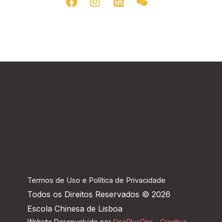
a
n
i
e
c
s
n
i
e
t
k
x
b
a
e
i
o
g
d
n
o
r
i
k
a
n
m
Termos de Uso e Política de Privacidade
Todos os Direitos Reservados © 2026
Escola Chinesa de Lisboa